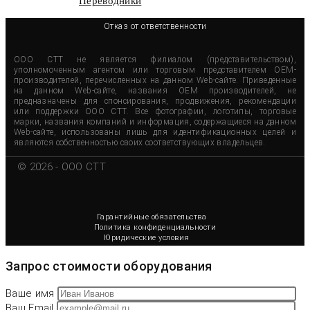
Переводники
Отказ от ответственности
ООО СТТ не является филиалом (представительством),
уполномоченным агентом или торговым представителем OEM-
производителей, перечисленных на данном Web-сайте. Приведенные
на данном Web-сайте, названия OEM производителей, не
предназначены для спонсирования, продвижения, рекомендации
или поддержки ООО СТТ. Все фотографии, логотипы, торговые
марки, названия компаний и информация, содержащиеся на данном
Web-сайте, использованы лишь для идентификационных целей и
являются собственностью своих соответствующих владельцев.
© 2026 - OOO CTT
Гарантийные обязательства
Политика конфиденциальности
Юридические условия
Запрос стоимости оборудования
Ваше имя
Ваш Email