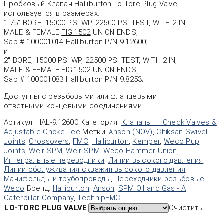
Пробковый Клапан Halliburton Lo-Torc Plug Valve
используется в размерах:
1.75” BORE, 15000 PSI WP, 22500 PSI TEST, WITH 2 IN,
MALE & FEMALE
FIG.1502
UNION ENDS,
Sap # 100001014 Halliburton P/N 9.12600;
и
2″ BORE, 15000 PSI WP, 22500 PSI TEST, WITH 2 IN,
MALE & FEMALE
FIG.1502
UNION ENDS,
Sap # 100001083 Halliburton P/N 9.8253;
Доступны с резьбовыми или фланцевыми
ответными концевыми соединениями.
Артикул:
HAL-9.12600
Категория:
Клапаны — Check Valves &
Adjustable Choke Tee
Метки:
Anson (NOV)
,
Chiksan Swivel
Joints
,
Crossovers
,
FMC
,
Halliburton
,
Kemper
,
Weco Pup
Joints
,
Weir SPM
,
Weir SPM. Weco Hammer Union
,
Интегральные переводники
,
Линии высокого давления
,
Линии обслуживания скважин высокого давления
,
Манифольды и трубопроводы
,
Переходники резьбовые
Weco
Бренд:
Halliburton
,
Anson
,
SPM Oil and Gas - A
Caterpillar Company
,
TechnipFMC
LO-TORC PLUG VALVE
Очистить