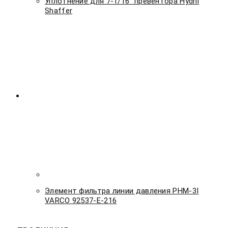
Уплотнение для 7-1/16″ превентора Hydril
Shaffer
Элемент фильтра линии давления PHM-3I
VARCO 92537-E-216