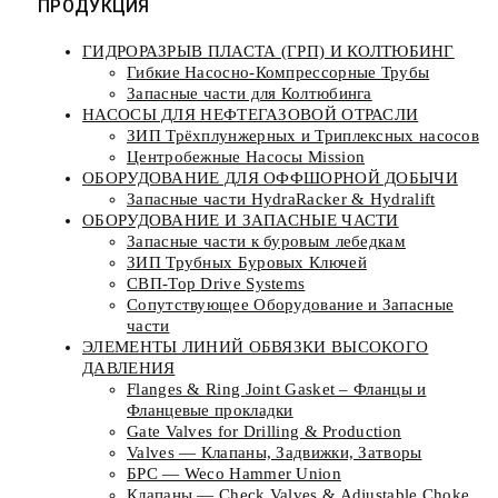
ПРОДУКЦИЯ
ГИДРОРАЗРЫВ ПЛАСТА (ГРП) И КОЛТЮБИНГ
Гибкие Насосно-Компрессорные Трубы
Запасные части для Колтюбинга
НАСОСЫ ДЛЯ НЕФТЕГАЗОВОЙ ОТРАСЛИ
ЗИП Трёхплунжерных и Триплексных насосов
Центробежные Насосы Mission
ОБОРУДОВАНИЕ ДЛЯ ОФФШОРНОЙ ДОБЫЧИ
Запасные части HydraRacker & Hydralift
ОБОРУДОВАНИЕ И ЗАПАСНЫЕ ЧАСТИ
Запасные части к буровым лебедкам
ЗИП Трубных Буровых Ключей
СВП-Top Drive Systems
Сопутствующее Оборудование и Запасные
части
ЭЛЕМЕНТЫ ЛИНИЙ ОБВЯЗКИ ВЫСОКОГО
ДАВЛЕНИЯ
Flanges & Ring Joint Gasket – Фланцы и
Фланцевые прокладки
Gate Valves for Drilling & Production
Valves — Клапаны, Задвижки, Затворы
БРС — Weco Hammer Union
Клапаны — Check Valves & Adjustable Choke