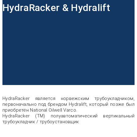
HydraRacker & Hydralift
HydraRacker является норвежским трубоукладчиком,
первоначально под брендом Hydralift, который позже был
приобретён National Oilwell Varco.
HydraRacker (ТМ) полуавтоматический вертикальный
трубоукладчик / трубоустановщик