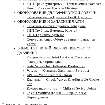
ЗИП Трёхплунжерных и Триплексных насосов
Центробежные Насосы Mission
ОБОРУДОВАНИЕ ДЛЯ ОФФШОРНОЙ ДОБЫЧИ
Запасные части HydraRacker & Hydralift
ОБОРУДОВАНИЕ И ЗАПАСНЫЕ ЧАСТИ
Запасные части к буровым лебедкам
ЗИП Трубных Буровых Ключей
СВП-Top Drive Systems
Сопутствующее Оборудование и Запасные
части
ЭЛЕМЕНТЫ ЛИНИЙ ОБВЯЗКИ ВЫСОКОГО
ДАВЛЕНИЯ
Flanges & Ring Joint Gasket – Фланцы и
Фланцевые прокладки
Gate Valves for Drilling & Production
Valves — Клапаны, Задвижки, Затворы
БРС — Weco Hammer Union
Клапаны — Check Valves & Adjustable Choke
Tee
Колено шарнирное — Chiksan Swivel Joints
Трубы манифольдные — Pup Joints &
Переводники
Отказ от ответственности