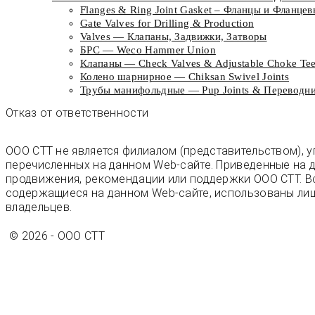
Flanges & Ring Joint Gasket – Фланцы и Фланце
Gate Valves for Drilling & Production
Valves — Клапаны, Задвижки, Затворы
БРС — Weco Hammer Union
Клапаны — Check Valves & Adjustable Choke Te
Колено шарнирное — Chiksan Swivel Joints
Трубы манифольдные — Pup Joints & Переводн
Отказ от ответственности
ООО СТТ не является филиалом (представительством),
перечисленных на данном Web-сайте. Приведенные на д
продвижения, рекомендации или поддержки ООО СТТ. Вс
содержащиеся на данном Web-сайте, использованы ли
владельцев.
© 2026 - OOO CTT