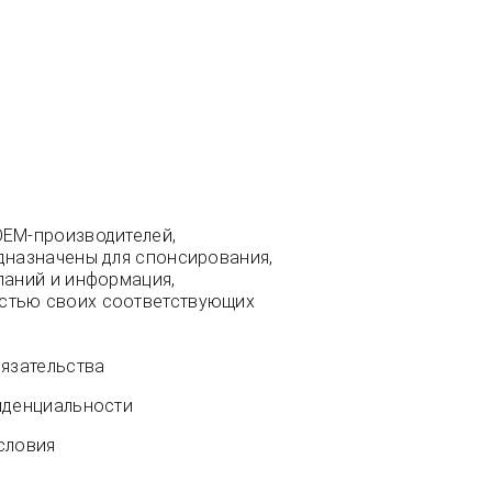
OEM-производителей,
дназначены для спонсирования,
паний и информация,
остью своих соответствующих
язательства
иденциальности
словия