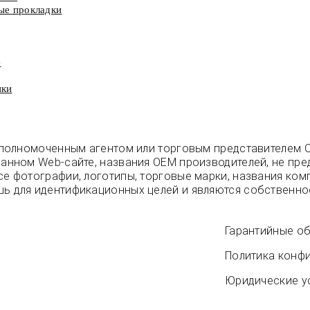
вые прокладки
e
ики
 уполномоченным агентом или торговым представителем 
анном Web-сайте, названия OEM производителей, не пре
е фотографии, логотипы, торговые марки, названия ком
шь для идентификационных целей и являются собственн
Гарантийные об
Политика конф
Юридические у