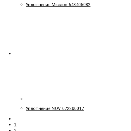
Уплотнение Mission 648405082
Уплотнение NOV 072200017
1
2