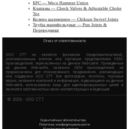
БРС — Weco Hammer Union
Клапаны — Check Valves & Adjustable Choke
Tee
Колено шарнирное — Chiksan Swivel Joints
Трубы манифольдные — Pup Joints &
Переводники
Отказ от ответственности
ООО СТТ не является филиалом (представительством),
уполномоченным агентом или торговым представителем OEM-
производителей, перечисленных на данном Web-сайте. Приведенные
на данном Web-сайте, названия OEM производителей, не
предназначены для спонсирования, продвижения, рекомендации
или поддержки ООО СТТ. Все фотографии, логотипы, торговые
марки, названия компаний и информация, содержащиеся на данном
Web-сайте, использованы лишь для идентификационных целей и
являются собственностью своих соответствующих владельцев.
© 2026 - OOO CTT
Гарантийные обязательства
Политика конфиденциальности
Юридические условия